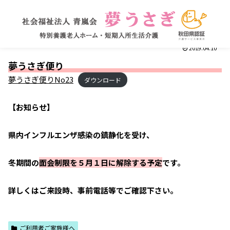
2019.04.10
夢うさぎ便り
夢うさぎ便りNo23
ダウンロード
【お知らせ】
県内インフルエンザ感染の鎮静化を受け、
冬期間の
面会制限を５月１日に解除する予定
です。
詳しくはご来設時、事前電話等でご確認下さい。
ご利用者ご家族様へ