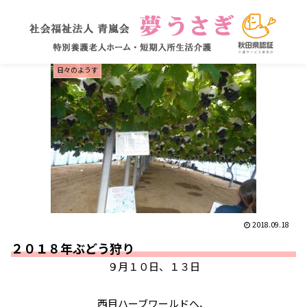
日々のようす
2018.09.18
２０１８年ぶどう狩り
９月１０日、１３日
西目ハーブワールドへ、