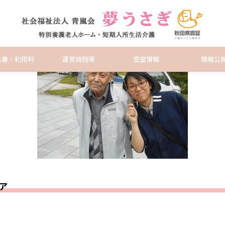
日々のようす
込書・利用料
運営規程等
空室情報
情報公
ア