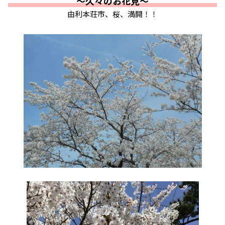
～久々のお花見～
由利本荘市、桜、満開！！