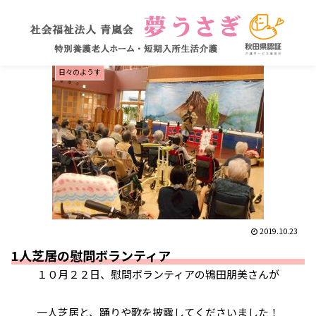
日々のようす
2019.10.23
1人芝居の慰問ボランティア
１０月２２日、慰問ボランティアの鴇田朋美さんが
一人芝居と、踊りや歌を披露してくださいました！