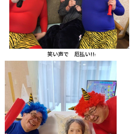
笑い声で 厄払い!!
!